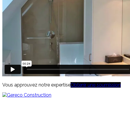
Vous approuvez notre expertise
Obtenir une soumission
4640, boulevard Wilfrid-Hamel, bureau 205
Québec (Québec) G1P 2J9
T. 418.872.0202 F. 418.872.7979