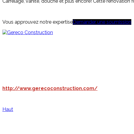
Carrelage, vanité, douche et plus encore! Cette rénovation f
Vous approuvez notre expertise
Demander une soumission
4640, boulevard Wilfrid-Hamel, bureau 205
Québec (Québec) G1P 2J9
T. 418.872.0202 F. 418.872.7979
RBQ: 5594-6172
info@gereco.ca
http://www.gerecoconstruction.com/
© Gereco Construction, 2017
Haut